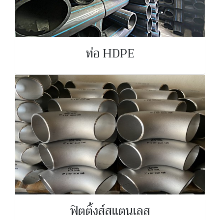
ท่อ HDPE
ฟิตติ้งส์สแตนเลส