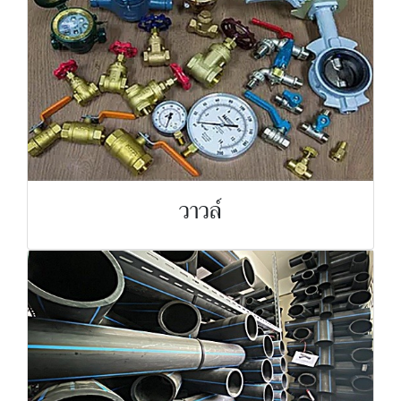
วาวล์