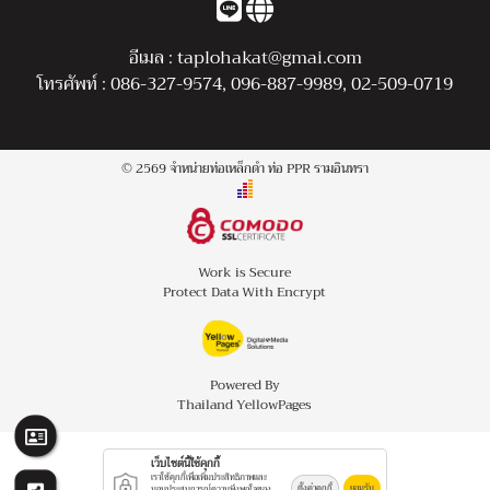
อีเมล :
taplohakat@gmai.com
โทรศัพท์ :
086-327-9574
,
096-887-9989
,
02-509-0719
© 2569
จำหน่ายท่อเหล็กดำ ท่อ PPR รามอินทรา
Work is Secure
Protect Data With Encrypt
Powered By
Thailand YellowPages
เว็บไซต์นี้ใช้คุกกี้
เราใช้คุกกี้เพื่อเพิ่มประสิทธิภาพและ
ตั้งค่าคุกกี้
ยอมรับ
มอบประสบการณ์ความพึงพอใจของ